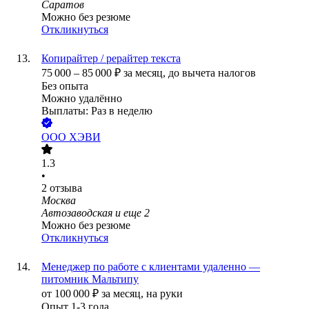
Саратов
Можно без резюме
Откликнуться
Копирайтер / рерайтер текста
75 000
–
85 000
₽
за месяц,
до вычета налогов
Без опыта
Можно удалённо
Выплаты: Раз в неделю
ООО
ХЭВИ
1.3
•
2
отзыва
Москва
Автозаводская
и еще
2
Можно без резюме
Откликнуться
Менеджер по работе с клиентами удаленно —
питомник Мальтипу
от
100 000
₽
за месяц,
на руки
Опыт 1-3 года