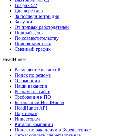
График 5/2
Два через два
За последние три дня
За сутки
От прямых работодателей
Полный день
По совместительству
Полная занятость
Сменный график
HeadHunter
Размещение вакансий
Поиск по резюме
О компании
Наши вакансии
Реклама на сайте
Требования к ПО
Безопасный HeadHunter
HeadHunter API
Партнерам
Инвесторам
Каталог компаний
Поиск по вакансиям в Буревестнике
Сетка: соцсеть для нетворкинга