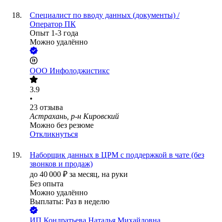
Специалист по вводу данных (документы) /
Оператор ПК
Опыт 1-3 года
Можно удалённо
ООО
Инфолоджистикс
3.9
•
23
отзыва
Астрахань, р-н Кировский
Можно без резюме
Откликнуться
Наборщик данных в ЦРМ с поддержкой в чате (без
звонков и продаж)
до
40 000
₽
за месяц,
на руки
Без опыта
Можно удалённо
Выплаты: Раз в неделю
ИП
Кондратьева Наталья Михайловна