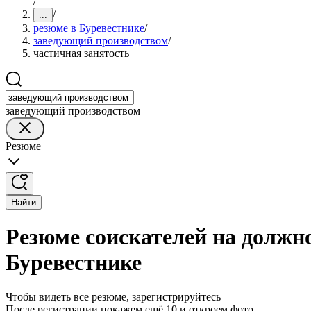
/
/
...
резюме в Буревестнике
/
заведующий производством
/
частичная занятость
заведующий производством
Резюме
Найти
Резюме соискателей на должн
Буревестнике
Чтобы видеть все резюме, зарегистрируйтесь
После регистрации покажем ещё 10 и откроем фото