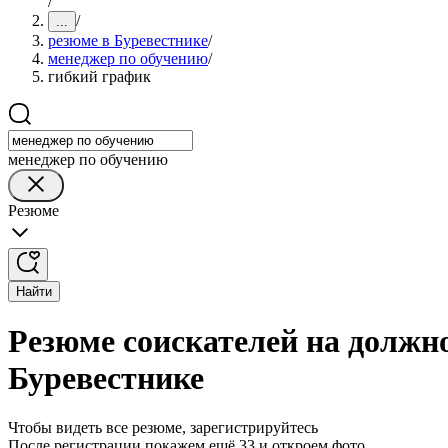
/
/
...
резюме в Буревестнике
/
менеджер по обучению
/
гибкий график
менеджер по обучению
Резюме
Найти
Резюме соискателей на должн
Буревестнике
Чтобы видеть все резюме, зарегистрируйтесь
После регистрации покажем ещё 33 и откроем фото