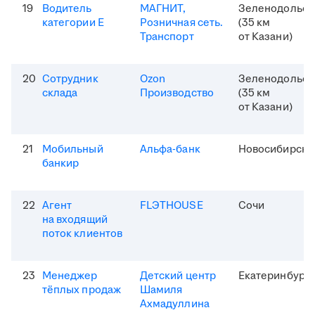
19
Водитель
МАГНИТ,
Зеленодольск
категории Е
Розничная сеть.
(35 км
Транспорт
от Казани)
20
Сотрудник
Ozon
Зеленодольск
склада
Производство
(35 км
от Казани)
21
Мобильный
Альфа-банк
Новосибирск
банкир
22
Агент
FLЭTHOUSE
Сочи
на входящий
поток клиентов
23
Менеджер
Детский центр
Екатеринбург
тёплых продаж
Шамиля
Ахмадуллина