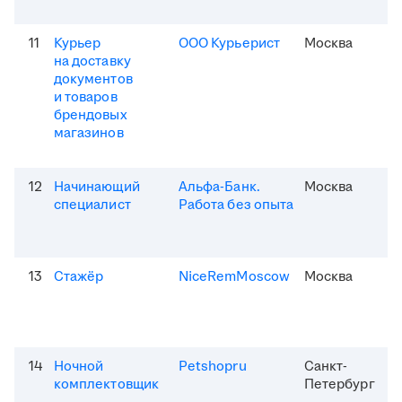
11
Курьер
ООО Курьерист
Москва
на доставку
документов
и товаров
брендовых
магазинов
12
Начинающий
Альфа-Банк.
Москва
специалист
Работа без опыта
13
Стажёр
NiceRemMoscow
Москва
14
Ночной
Petshopru
Санкт-
комплектовщик
Петербург