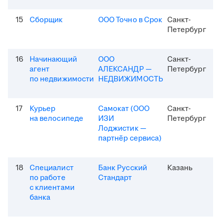
15
Сборщик
ООО Точно в Срок
Санкт-
Петербург
16
Начинающий
ООО
Санкт-
агент
АЛЕКСАНДР —
Петербург
по недвижимости
НЕДВИЖИМОСТЬ
17
Курьер
Самокат (ООО
Санкт-
на велосипеде
ИЗИ
Петербург
Лоджистик —
партнёр сервиса)
18
Специалист
Банк Русский
Казань
по работе
Стандарт
с клиентами
банка