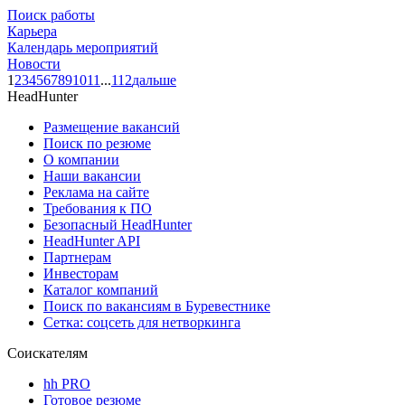
Поиск работы
Карьера
Календарь мероприятий
Новости
1
2
3
4
5
6
7
8
9
10
11
...
112
дальше
HeadHunter
Размещение вакансий
Поиск по резюме
О компании
Наши вакансии
Реклама на сайте
Требования к ПО
Безопасный HeadHunter
HeadHunter API
Партнерам
Инвесторам
Каталог компаний
Поиск по вакансиям в Буревестнике
Сетка: соцсеть для нетворкинга
Соискателям
hh PRO
Готовое резюме