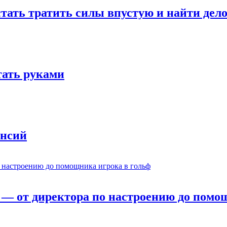
стать тратить силы впустую и найти дел
отать руками
ансий
— от директора по настроению до помощ