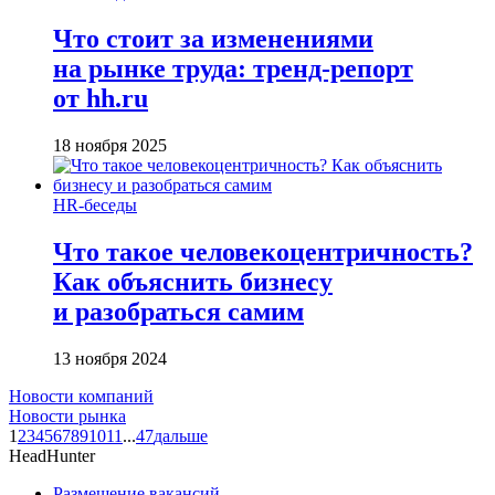
Что стоит за изменениями
на рынке труда: тренд-репорт
от hh.ru
18 ноября 2025
HR-беседы
Что такое человеко­центричность?
Как объяснить бизнесу
и разобраться самим
13 ноября 2024
Новости компаний
Новости рынка
1
2
3
4
5
6
7
8
9
10
11
...
47
дальше
HeadHunter
Размещение вакансий