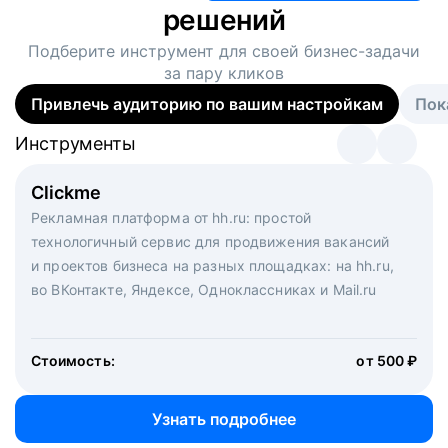
решений
Подберите инструмент для своей
бизнес-задачи
за пару кликов
Привлечь аудиторию по вашим настройкам
Пок
Инструменты
Инструменты
Инструменты
Виртуальный рекрутер
Clickme
Вакансия дня
Массовый подбор под ключ. Решите, сколько
Рекламная платформа от hh.ru: простой
Рекламный формат для вакансий на главной странице
кандидатов и когда вам нужно, и за дело возьмутся
технологичный сервис для продвижения вакансий
hh.ru. Увеличивает количество откликов
маркетологи, рекрутеры и проектные менеджеры
и проектов бизнеса на разных площадках: на hh.ru,
hh.ru с целым набором digital-инструментов
во ВКонтакте, Яндексе, Одноклассниках и Mail.ru
Стоимость:
от 200 000 ₽
Узнать подробнее
Стоимость:
от 500 ₽
Узнать подробнее
Узнать подробнее