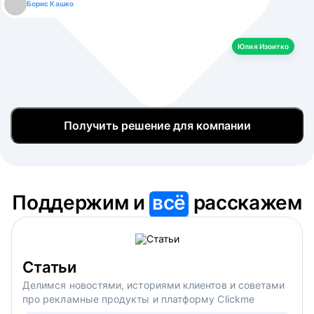
Борис Кашко
Юлия Изоитко
Александр Кулагин
Даниил Макаров
Екатерина Лазаренко
Юлия Изоитко
Получить решение для компании
Поддержим и
всё
расскажем
Статьи
Делимся новостями, историями клиентов и советами
про рекламные продукты и платформу Clickme