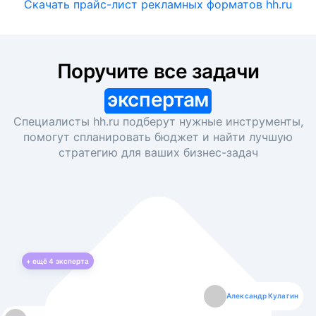
Скачать прайс-лист рекламных форматов hh.ru
Поручите все задачи
экспертам
Специалисты hh.ru подберут нужные инструменты,
помогут спланировать бюджет и найти лучшую
стратегию для ваших
бизнес-задач
+ ещё
4
эксперта
Екатерина Лазаренко
Александр Кулагин
Даниил Макаров
Борис Кашко
Юлия Изоитко