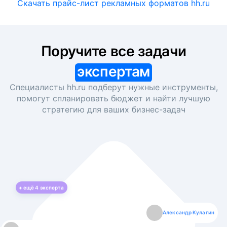
Скачать прайс-лист рекламных форматов hh.ru
Поручите все задачи
экспертам
Специалисты hh.ru подберут нужные инструменты,
помогут спланировать бюджет и найти лучшую
стратегию для ваших
бизнес-задач
+ ещё
4
эксперта
Екатерина Лазаренко
Александр Кулагин
Даниил Макаров
Борис Кашко
Юлия Изоитко