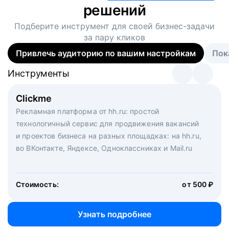
решений
Подберите инструмент для своей
бизнес-задачи
за пару кликов
Привлечь аудиторию по вашим настройкам
Пок
Инструменты
Инструменты
Инструменты
Виртуальный рекрутер
Clickme
Вакансия дня
Массовый подбор под ключ. Решите, сколько
Рекламная платформа от hh.ru: простой
Рекламный формат для вакансий на главной странице
кандидатов и когда вам нужно, и за дело возьмутся
технологичный сервис для продвижения вакансий
hh.ru. Увеличивает количество откликов
маркетологи, рекрутеры и проектные менеджеры
и проектов бизнеса на разных площадках: на hh.ru,
hh.ru с целым набором digital-инструментов
во ВКонтакте, Яндексе, Одноклассниках и Mail.ru
Стоимость:
от 200 000 ₽
Узнать подробнее
Стоимость:
от 500 ₽
Узнать подробнее
Узнать подробнее