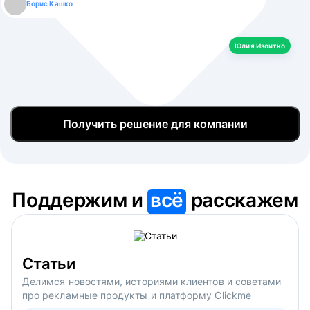
Борис Кашко
Юлия Изоитко
Александр Кулагин
Даниил Макаров
Екатерина Лазаренко
Юлия Изоитко
Получить решение для компании
Поддержим и
всё
расскажем
Статьи
Делимся новостями, историями клиентов и советами
про рекламные продукты и платформу Clickme