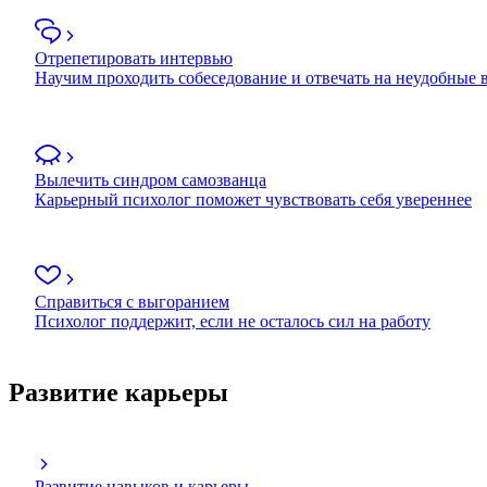
Отрепетировать интервью
Научим проходить собеседование и отвечать на неудобные
Вылечить синдром самозванца
Карьерный психолог поможет чувствовать себя увереннее
Справиться с выгоранием
Психолог поддержит, если не осталось сил на работу
Развитие карьеры
Развитие навыков и карьеры