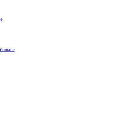
ре
 больше