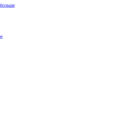
 больше
ре