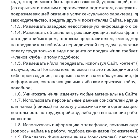
кода, которая может быть противозаконной, угрожающей, оск
(со скрытым интимным и эротическим подтекстом, содержать
подразумевающей оказание услуг сексуального характера), 
законодательство, вредить другим посетителям Сайта, наруша
1.1.3. Размещать заведомо недостоверную информацию о себ
1.1.4. Размещать объявления, рекламирующие любые франча
стать дистрибьютером, торговым представителем, «менедже
на предварительной и/или периодической передаче денежны
оплату труда только в виде процента от продаж и/или требуе
«членов клуба» и тому подобное;
1.1.5. Размещать и/или передавать, используя Сайт, контент
в случае, если Пользователь не имеет на это необходимого 
либо произведения, товарные знаки и знаки обслуживания,
информацию, составляющую чью-либо коммерческую тайну, и
подобное;
1.1.6. Уничтожать и/или изменять любые материалы на Сайте
1.1.7. Использовать персональные данные соискателей для ц
для найма (приема) на работу у Заказчика или в организаци
деятельность по трудоустройству, либо для выполнения рабо
характера;
1.1.8. Использовать информацию о телефонах, почтовых адре
(вопросы найма на работу, подбора кандидатов (соискателей
1.1.9. Предлагать физическим лицам (соискателям), персон