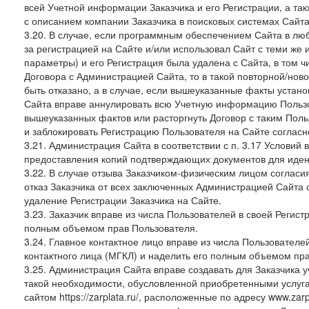
всей Учетной информации Заказчика и его Регистрации, а т
с описанием компании Заказчика в поисковых системах Сайт
3.20. В случае, если программным обеспечением Сайта в лю
за регистрацией на Сайте и/или использовал Сайт с теми же
параметры) и его Регистрация была удалена с Сайта, в том 
Договора с Администрацией Сайта, то в такой повторной/но
быть отказано, а в случае, если вышеуказанные факты уста
Сайта вправе аннулировать всю Учетную информацию Пользо
вышеуказанных фактов или расторгнуть Договор с таким По
и заблокировать Регистрацию Пользователя на Сайте согласн
3.21. Администрация Сайта в соответствии с п. 3.17 Условий
предоставления копий подтверждающих документов для идент
3.22. В случае отзыва Заказчиком-физическим лицом согласи
отказ Заказчика от всех заключенных Администрацией Сайта с
удаление Регистрации Заказчика на Сайте.
3.23. Заказчик вправе из числа Пользователей в своей Регист
полным объемом прав Пользователя.
3.24. Главное контактное лицо вправе из числа Пользователе
контактного лица (МГКЛ) и наделить его полным объемом пр
3.25. Администрация Сайта вправе создавать для Заказчика уче
такой необходимости, обусловленной приобретенными услугам
сайтом https://zarplata.ru/, расположенные по адресу www.zarpl