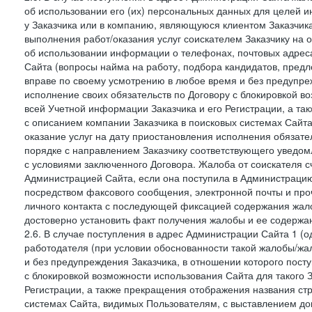
об использовании его (их) персональных данных для целей и
у Заказчика или в компанию, являющуюся клиентом Заказчика
выполнения работ/оказания услуг соискателем Заказчику на о
об использовании информации о телефонах, почтовых адреса
Сайта (вопросы найма на работу, подбора кандидатов, пред
вправе по своему усмотрению в любое время и без предупреж
исполнение своих обязательств по Договору с блокировкой в
всей Учетной информации Заказчика и его Регистрации, а т
с описанием компании Заказчика в поисковых системах Сайт
оказание услуг на дату приостановления исполнения обязате
порядке с направлением Заказчику соответствующего уведом
с условиями заключенного Договора. Жалоба от соискателя 
Администрацией Сайта, если она поступила в Администрацию 
посредством факсового сообщения, электронной почты и проч
личного контакта с последующей фиксацией содержания жал
достоверно установить факт получения жалобы и ее содержа
2.6. В случае поступления в адрес Администрации Сайта 1 (од
работодателя (при условии обоснованности такой жалобы/жа
и без предупреждения Заказчика, в отношении которого пост
с блокировкой возможности использования Сайта для такого 
Регистрации, а также прекращения отображения названия ст
системах Сайта, видимых Пользователям, с выставлением до