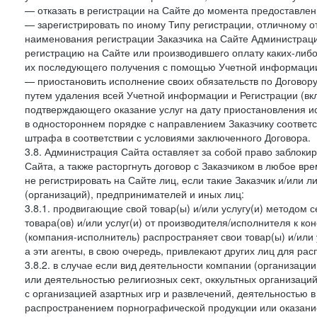
— отказать в регистрации на Сайте до момента предоставле
— зарегистрировать по иному Типу регистрации, отличному от
наименования регистрации Заказчика на Сайте Администрац
регистрацию на Сайте или производившего оплату каких-либо
их последующего получения с помощью Учетной информации
— приостановить исполнение своих обязательств по Договору
путем удаления всей Учетной информации и Регистрации (вк
подтверждающего оказание услуг на дату приостановления ис
в одностороннем порядке с направлением Заказчику соответ
штрафа в соответствии с условиями заключенного Договора.
3.8. Администрация Сайта оставляет за собой право заблоки
Сайта, а также расторгнуть договор с Заказчиком в любое в
не регистрировать на Сайте лиц, если такие Заказчик и/или 
(организаций), предпринимателей и иных лиц:
3.8.1. продвигающие свой товар(ы) и/или услугу(и) методом 
товара(ов) и/или услуг(и) от производителя/исполнителя к к
(компания-исполнитель) распространяет свои товар(ы) и/или 
а эти агенты, в свою очередь, привлекают других лиц для ра
3.8.2. в случае если вид деятельности компании (организаци
или деятельностью религиозных сект, оккультных организаций
с организацией азартных игр и развлечений, деятельностью 
распространением порнографической продукции или оказанием