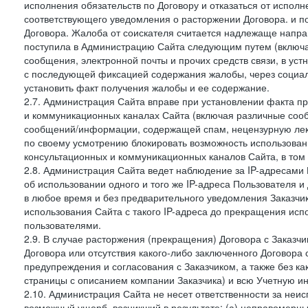
исполнения обязательств по Договору и отказаться от испол
соответствующего уведомления о расторжении Договора. и п
Договора. Жалоба от соискателя считается надлежаще напра
поступила в Администрацию Сайта следующим путем (включая
сообщения, электронной почты и прочих средств связи, в уст
с последующей фиксацией содержания жалобы, через социа
установить факт получения жалобы и ее содержание.
2.7. Администрация Сайта вправе при установлении факта 
и коммуникационных каналах Сайта (включая различные сооб
сообщений/информации, содержащей спам, нецензурную лекс
по своему усмотрению блокировать возможность использов
консультационных и коммуникационных каналов Сайта, в том 
2.8. Администрация Сайта ведет наблюдение за IP-адресами 
об использовании одного и того же IP-адреса Пользователя 
в любое время и без предварительного уведомления Заказчи
использования Сайта с такого IP-адреса до прекращения исп
пользователями.
2.9. В случае расторжения (прекращения) Договора с Заказч
Договора или отсутствия какого-либо заключенного Договора
предупреждения и согласования с Заказчиком, а также без к
страницы с описанием компании Заказчика) и всю Учетную и
2.10. Администрация Сайта не несет ответственности за неи
возможный ущерб, возникший в результате: (а) неправомерн