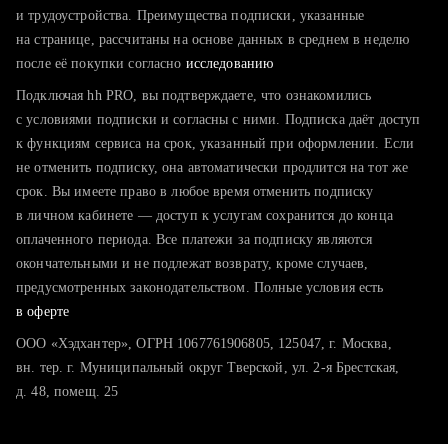
тратите много времени на поиск и вручную поднимаете
и трудоустройства. Преимущества подписки, указанные
резюме
на странице, рассчитаны на основе данных в среднем в неделю
после её покупки согласно
хотите сравнить себя с конкурентами и оценить шансы
исследованию
Подключая hh PRO, вы подтверждаете, что ознакомились
с условиями подписки и согласны с ними. Подписка даёт доступ
к функциям сервиса на срок, указанный при оформлении. Если
не отменить подписку, она автоматически продлится на тот же
срок. Вы имеете право в любое время отменить подписку
в личном кабинете — доступ к услугам сохранится до конца
оплаченного периода. Все платежи за подписку являются
окончательными и не подлежат возврату, кроме случаев,
предусмотренных законодательством. Полные условия есть
в оферте
ООО «Хэдхантер», ОГРН 1067761906805, 125047, г. Москва,
вн. тер. г. Муниципальный округ Тверской, ул. 2-я Брестская,
д. 48, помещ. 25