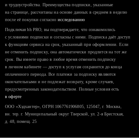
тратите много времени на поиск и вручную поднимаете
и трудоустройства. Преимущества подписки, указанные
резюме
на странице, рассчитаны на основе данных в среднем в неделю
после её покупки согласно
хотите сравнить себя с конкурентами и оценить шансы
исследованию
Подключая hh PRO, вы подтверждаете, что ознакомились
с условиями подписки и согласны с ними. Подписка даёт доступ
к функциям сервиса на срок, указанный при оформлении. Если
не отменить подписку, она автоматически продлится на тот же
срок. Вы имеете право в любое время отменить подписку
в личном кабинете — доступ к услугам сохранится до конца
оплаченного периода. Все платежи за подписку являются
окончательными и не подлежат возврату, кроме случаев,
предусмотренных законодательством. Полные условия есть
в оферте
ООО «Хэдхантер», ОГРН 1067761906805, 125047, г. Москва,
вн. тер. г. Муниципальный округ Тверской, ул. 2-я Брестская,
д. 48, помещ. 25