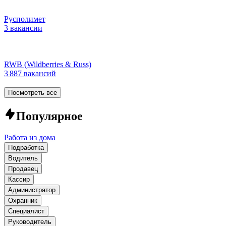
Русполимет
3 вакансии
RWB (Wildberries & Russ)
3 887 вакансий
Посмотреть все
Популярное
Работа из дома
Подработка
Водитель
Продавец
Кассир
Администратор
Охранник
Специалист
Руководитель